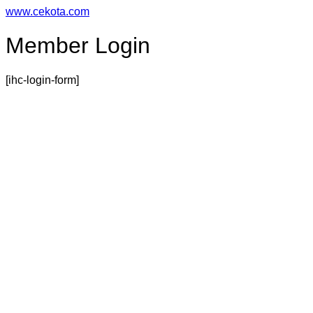
Přejít
www.cekota.com
k
obsahu
Member Login
[ihc-login-form]