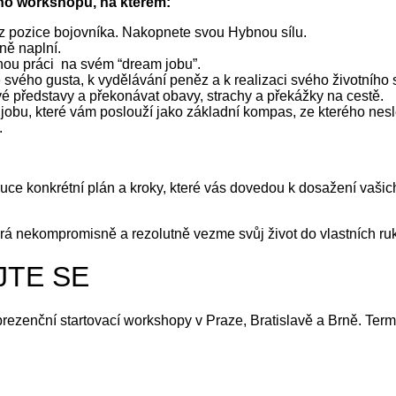
ého workshopu, na kterém:
vu z pozice bojovníka. Nakopnete svou Hybnou sílu.
ně naplní.
tnou práci na svém “dream jobu”.
svého gusta, k vydělávání peněz a k realizaci svého životního
 představy a překonávat obavy, strachy a překážky na cestě.
 jobu, které vám poslouží jako základní kompas, ze kterého nesl
.
uce konkrétní plán a kroky, které vás dovedou k dosažení vašich
erá nekompromisně a rezolutně vezme svůj život do vlastních ruk
JTE SE
rezenční startovací workshopy v Praze, Bratislavě a Brně. Ter