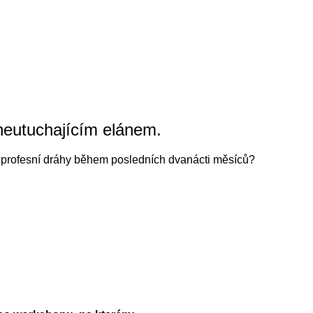
neutuchajícím elánem.
é profesní dráhy během posledních dvanácti měsíců?