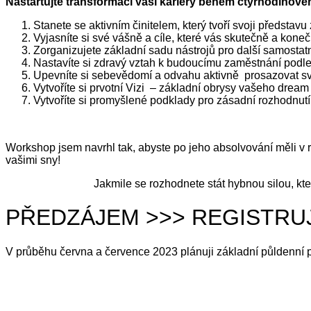
Nastartujte transformaci vaší kariéry během čtyřhodinov
Stanete se aktivním činitelem, který tvoří svoji předsta
Vyjasníte si své vášně a cíle, které vás skutečně a koneč
Zorganizujete základní sadu nástrojů pro další samosta
Nastavíte si zdravý vztah k budoucímu zaměstnání podle 
Upevníte si sebevědomí a odvahu aktivně prosazovat své
Vytvoříte si prvotní Vizi – základní obrysy vašeho dream
Vytvoříte si promyšlené podklady pro zásadní rozhodnutí
Workshop jsem navrhl tak, abyste po jeho absolvování měli v r
vašimi sny!
Jakmile se rozhodnete stát hybnou silou, kt
PŘEDZÁJEM >>> REGISTRU
V průběhu června a července 2023 plánuji základní půldenní p